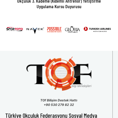
Okçuluk 3. Kademe (Kıdemli Antrenör) Yetiştirme
Uygulama Kursu Duyurusu
TOf Bilişim Destek Hattı
+90 530 279 82 32
Türkiye Okçuluk Federasyonu Sosyal Medya