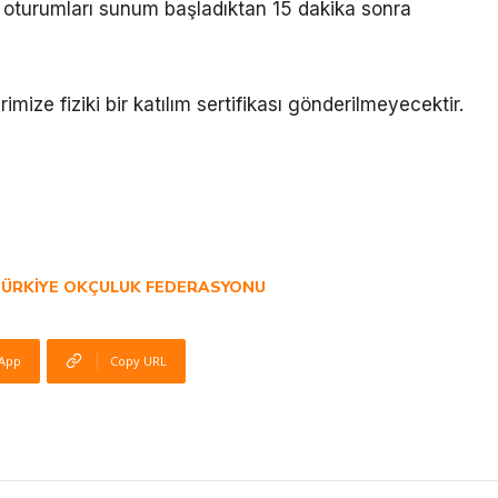
n oturumları sunum başladıktan 15 dakika sonra
mize fiziki bir katılım sertifikası gönderilmeyecektir.
ÜRKIYE OKÇULUK FEDERASYONU
App
Copy URL