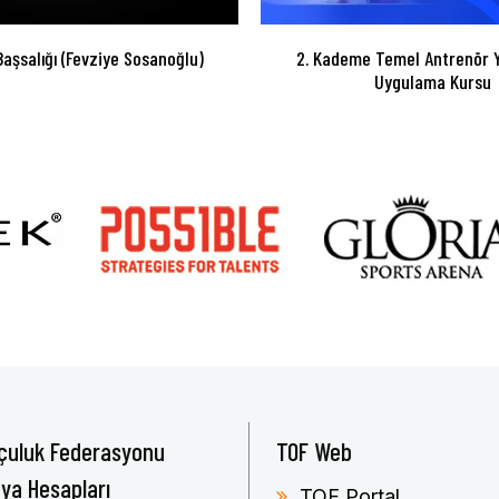
Başsalığı (Fevziye Sosanoğlu)
2. Kademe Temel Antrenör Y
Uygulama Kursu
çuluk Federasyonu
TOF Web
ya Hesapları
TOF Portal