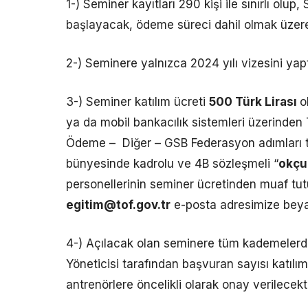
1-) Seminer kayıtları 290 kişi ile sınırlı olup,
başlayacak, ödeme süreci dahil olmak üzere
2-) Seminere yalnızca 2024 yılı vizesini yapt
3-) Seminer katılım ücreti
500 Türk Lirası
o
ya da mobil bankacılık sistemleri üzerinden 
Ödeme – Diğer – GSB Federasyon adımları tak
bünyesinde kadrolu ve 4B sözleşmeli “
okçu
personellerinin seminer ücretinden muaf tutu
egitim@tof.gov.tr
e-posta adresimize beya
4-) Açılacak olan seminere tüm kademelerde 
Yöneticisi tarafından başvuran sayısı katılı
antrenörlere öncelikli olarak onay verilecekti