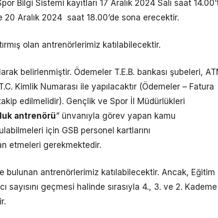
 Spor Bilgi Sistemi kayıtları 17 Aralık 2024 Salı saat 14.00’
 20 Aralık 2024 saat 18.00’de sona erecektir.
ırmış olan antrenörlerimiz katılabilecektir.
larak belirlenmiştir. Ödemeler T.E.B. bankası şubeleri, A
T.C. Kimlik Numarası ile yapılacaktır (Ödemeler – Fatura
ip edilmelidir). Gençlik ve Spor İl Müdürlükleri
luk antrenörü
” ünvanıyla görev yapan kamu
labilmeleri için GSB personel kartlarını
n etmeleri gerekmektedir.
bulunan antrenörlerimiz katılabilecektir. Ancak, Eğitim
mcı sayısını geçmesi halinde sırasıyla 4., 3. ve 2. Kademe
r.