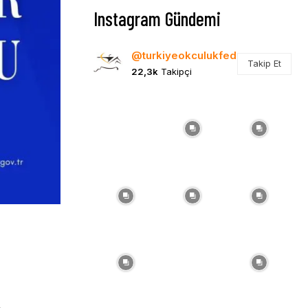
Instagram Gündemi
@turkiyeokculukfed
Takip Et
22,3k
Takipçi