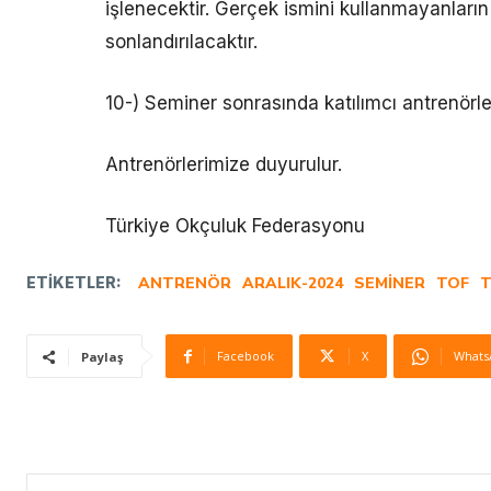
işlenecektir. Gerçek ismini kullanmayanları
sonlandırılacaktır.
10-) Seminer sonrasında katılımcı antrenörleri
Antrenörlerimize duyurulur.
Türkiye Okçuluk Federasyonu
ETIKETLER:
ANTRENÖR
ARALIK-2024
SEMINER
TOF
T
Facebook
X
Whats
Paylaş