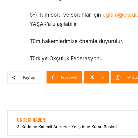
5-) Tüm soru ve sorunlar için
egitim@okculu
YAŞAR’a ulaşılabilir.
Tüm hakemlerimize önemle duyurulur.
Türkiye Okçuluk Federasyonu
Facebook
X
Whats
Paylaş
ÖNCEKI HABER
3. Kademe Kıdemli Antrenör Yetiştirme Kursu Başladı