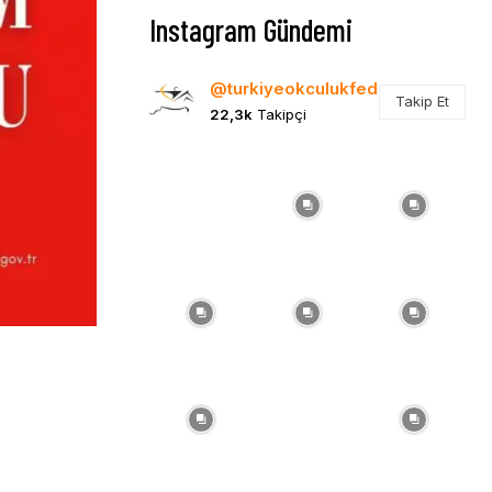
Instagram Gündemi
@turkiyeokculukfed
Takip Et
22,3k
Takipçi