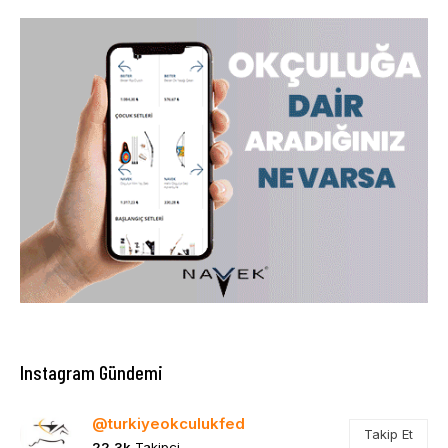
Instagram Gündemi
@turkiyeokculukfed
Takip Et
22,3k
Takipçi