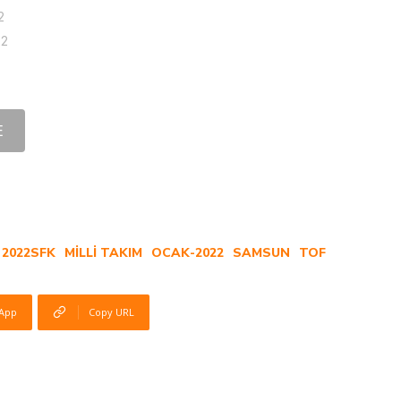
2
22
E
2022SFK
MILLI TAKIM
OCAK-2022
SAMSUN
TOF
App
Copy URL