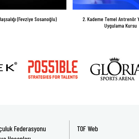
Başsalığı (Fevziye Sosanoğlu)
2. Kademe Temel Antrenör Y
Uygulama Kursu
çuluk Federasyonu
TOF Web
ya Hesapları