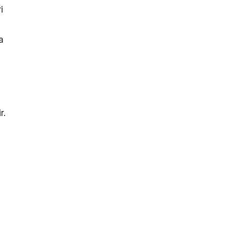
i
a
r.