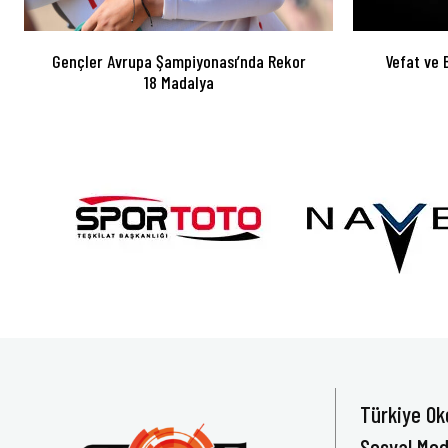
Gençler Avrupa Şampiyonası’nda Rekor
Vefat ve 
18 Madalya
Türkiye Ok
Sosyal Med