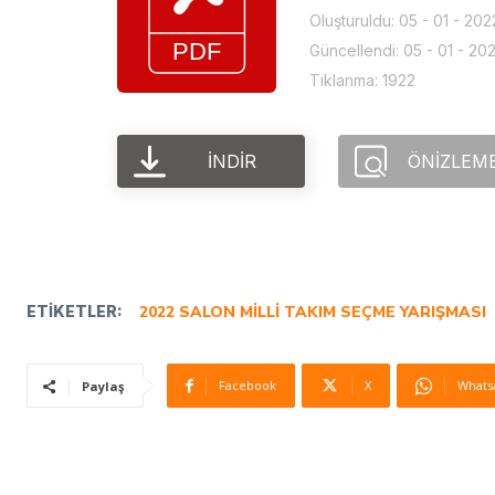
Oluşturuldu: 05 - 01 - 202
Güncellendi: 05 - 01 - 20
Tıklanma: 1922
İNDIR
ÖNIZLEM
ETIKETLER:
2022 SALON MILLI TAKIM SEÇME YARIŞMASI
Facebook
X
Whats
Paylaş