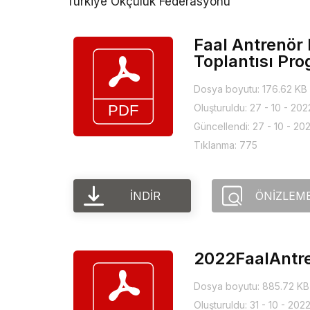
Türkiye Okçuluk Federasyonu
Faal Antrenör 
Toplantısı Pr
Dosya boyutu: 176.62 KB
Oluşturuldu: 27 - 10 - 202
Güncellendi: 27 - 10 - 20
Tıklanma: 775
İNDIR
ÖNIZLEM
2022FaalAntren
Dosya boyutu: 885.72 KB
Oluşturuldu: 31 - 10 - 202