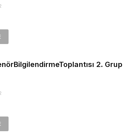
2
E
örBilgilendirmeToplantısı 2. Grup
2
2
E