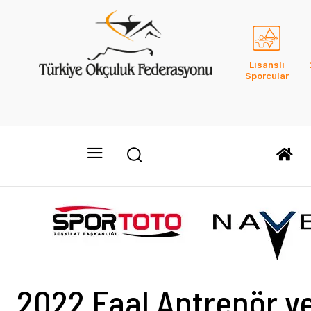
Lisanslı
Sporcular
2022 Faal Antrenör v