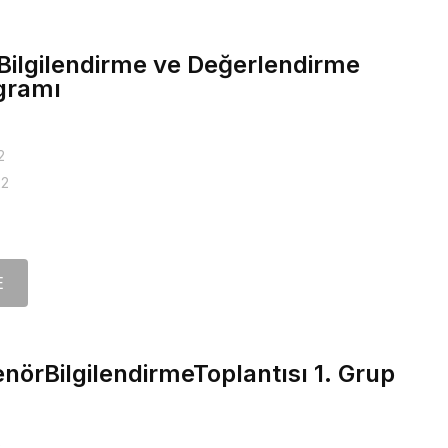
Bilgilendirme ve Değerlendirme
ogramı
2
22
E
örBilgilendirmeToplantısı 1. Grup
2