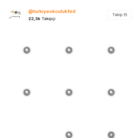
@turkiyeokculukfed
Takip Et
22,3k
Takipçi