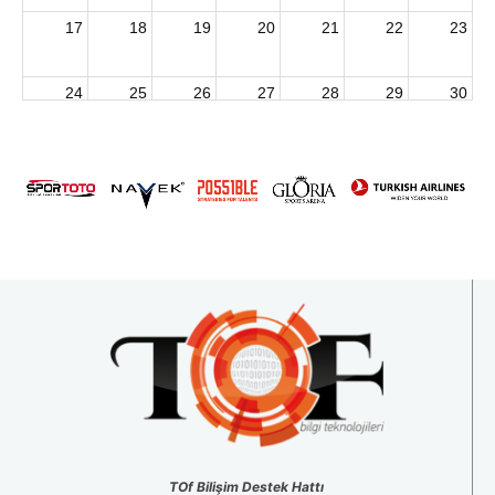
17
18
19
20
21
22
23
24
25
26
27
28
29
30
2026 U15 & U13 Açık Hava Türkiye Şampiyonası
31
1
2
3
4
5
6
TOf Bilişim Destek Hattı