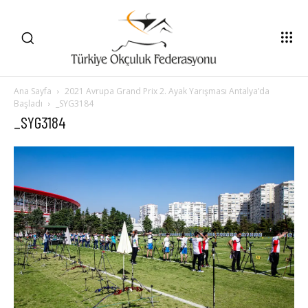
Ana Sayfa
2021 Avrupa Grand Prix 2. Ayak Yarışması Antalya’da
Başladı
_SYG3184
_SYG3184