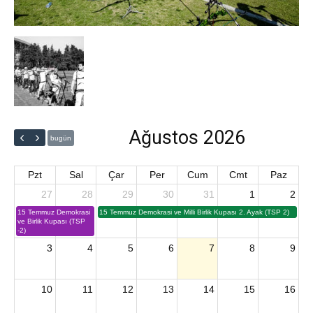
Ağustos 2026
bugün
Pzt
Sal
Çar
Per
Cum
Cmt
Paz
27
28
29
30
31
1
2
15 Temmuz Demokrasi
15 Temmuz Demokrasi ve Milli Birlik Kupası 2. Ayak (TSP 2)
ve Birlik Kupası (TSP
-2)
3
4
5
6
7
8
9
10
11
12
13
14
15
16