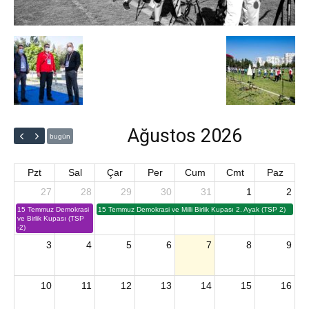
Ağustos 2026
bugün
Pzt
Sal
Çar
Per
Cum
Cmt
Paz
27
28
29
30
31
1
2
15 Temmuz Demokrasi
15 Temmuz Demokrasi ve Milli Birlik Kupası 2. Ayak (TSP 2)
ve Birlik Kupası (TSP
-2)
3
4
5
6
7
8
9
10
11
12
13
14
15
16