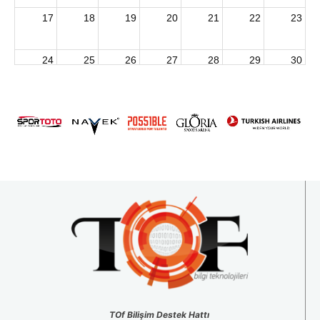
17
18
19
20
21
22
23
24
25
26
27
28
29
30
2026 U15 & U13 Açık Hava Türkiye Şampiyonası
31
1
2
3
4
5
6
TOf Bilişim Destek Hattı