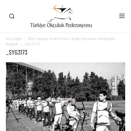
Ana Sayfa
2021 Avrupa Grand Prix 2. Ayak Yarışması Antalya’da
Başladı
_SYG3173
_SYG3173