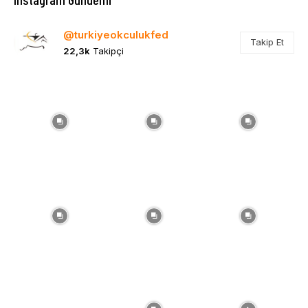
@turkiyeokculukfed
Takip Et
22,3k
Takipçi