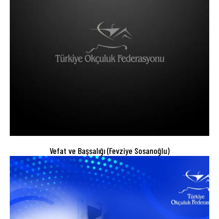
Vefat ve Başsalığı (Fevziye Sosanoğlu)