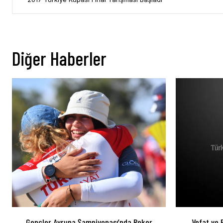
Diğer Haberler
Gençler Avrupa Şampiyonası’nda Rekor
Vefat ve 