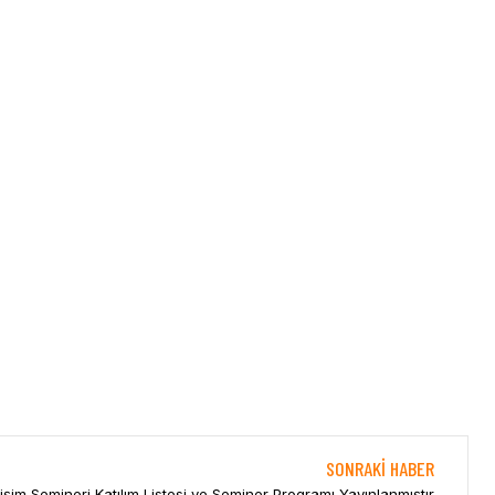
SONRAKI HABER
im Semineri Katılım Listesi ve Seminer Programı Yayınlanmıştır