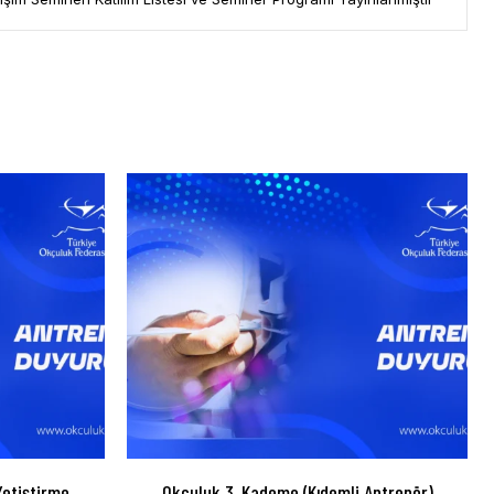
etiştirme
Okçuluk 3. Kademe (Kıdemli Antrenör)