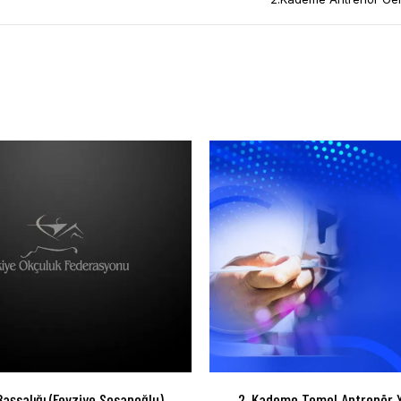
Başsalığı (Fevziye Sosanoğlu)
2. Kademe Temel Antrenör Y