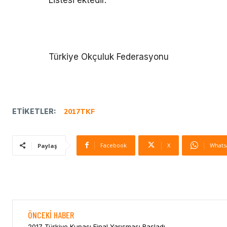
Türkiye Okçuluk Federasyonu
ETIKETLER:
2017TKF
Facebook
X
Whats
Paylaş
ÖNCEKI HABER
2017 Türkiye Kupası Final Yarışması Başladı