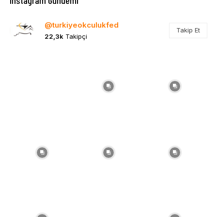
Instagram Gündemi
@turkiyeokculukfed
Takip Et
22,3k
Takipçi