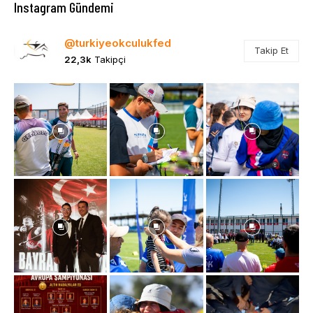
Instagram Gündemi
@turkiyeokculukfed
Takip Et
22,3k
Takipçi