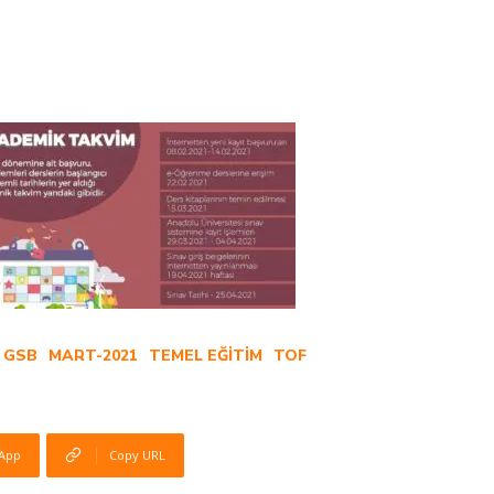
GSB
MART-2021
TEMEL EĞITIM
TOF
App
Copy URL