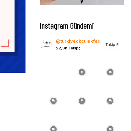
Instagram Gündemi
@turkiyeokculukfed
Takip Et
22,3k
Takipçi