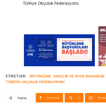
Türkiye Okçuluk Federasyonu
ETIKETLER:
BÜTÜNLEME
GENÇLIK VE SPOR BAKANLIĞI
TÜRKIYE OKÇULUK FEDERASYONU
Facebook
X
Whats
Paylaş