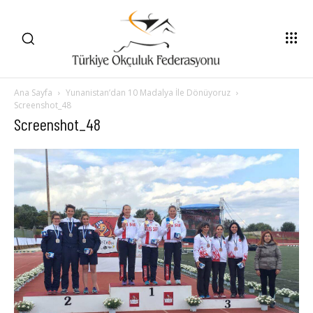
Ana Sayfa
Yunanistan’dan 10 Madalya İle Dönüyoruz
Screenshot_48
Screenshot_48