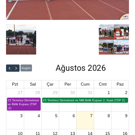
Ağustos 2026
bugün
Pzt
Sal
Çar
Per
Cum
Cmt
Paz
27
28
29
30
31
1
2
15 Temmuz Demokrasi
15 Temmuz Demokrasi ve Milli Birlik Kupası 2. Ayak (TSP 2)
ve Birlik Kupası (TSP
-2)
3
4
5
6
7
8
9
10
11
12
13
14
15
16