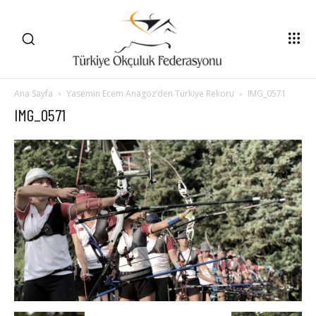
Ana Sayfa
Yasemin Ecem Anagöz’den Türkiye Rekoru
IMG_0571
IMG_0571