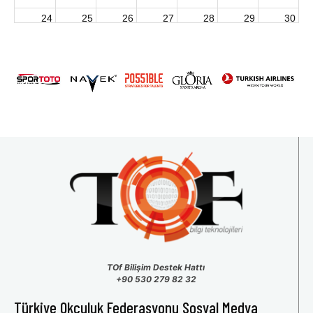
24
25
26
27
28
29
30
2026 U15 & U13 Açık Hava Türkiye Şampiyonası
31
1
2
3
4
5
6
TOf Bilişim Destek Hattı
+90 530 279 82 32
Türkiye Okçuluk Federasyonu Sosyal Medya