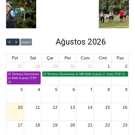
Ağustos 2026
bugün
Pzt
Sal
Çar
Per
Cum
Cmt
Paz
27
28
29
30
31
1
2
15 Temmuz Demokrasi
15 Temmuz Demokrasi ve Milli Birlik Kupası 2. Ayak (TSP 2)
ve Birlik Kupası (TSP
-2)
3
4
5
6
7
8
9
10
11
12
13
14
15
16
17
18
19
20
21
22
23