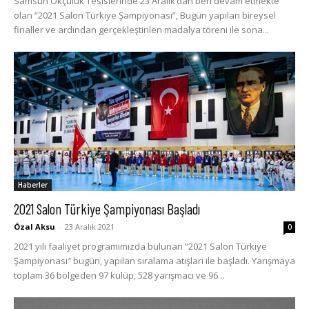
Samsun Okçuluk Tesislerinde 23 Aralık’dan beri devam etmekte
olan “2021 Salon Türkiye Şampiyonası”, Bugün yapılan bireysel
finaller ve ardından gerçekleştirilen madalya töreni ile sona...
Haberler
2021 Salon Türkiye Şampiyonası Başladı
Özal Aksu
-
23 Aralık 2021
0
2021 yılı faaliyet programımızda bulunan “2021 Salon Türkiye
Şampiyonası″ bugün, yapılan sıralama atışları ile başladı. Yarışmaya
toplam 36 bölgeden 97 kulüp, 528 yarışmacı ve 96...