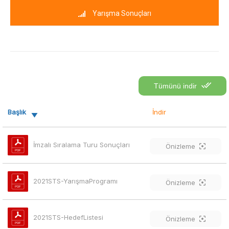
Yarışma Sonuçları
Tümünü indir
Başlık
İndir
İmzalı Sıralama Turu Sonuçları
Önizleme
2021STS-YarışmaProgramı
Önizleme
2021STS-HedefListesi
Önizleme