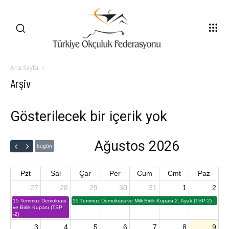
Ana Sayfa
Arşiv
Gösterilecek bir içerik yok
Ağustos 2026
bugün
Pzt
Sal
Çar
Per
Cum
Cmt
Paz
27
28
29
30
31
1
2
15 Temmuz Demokrasi
15 Temmuz Demokrasi ve Milli Birlik Kupası 2. Ayak (TSP 2)
ve Birlik Kupası (TSP
-2)
3
4
5
6
7
8
9