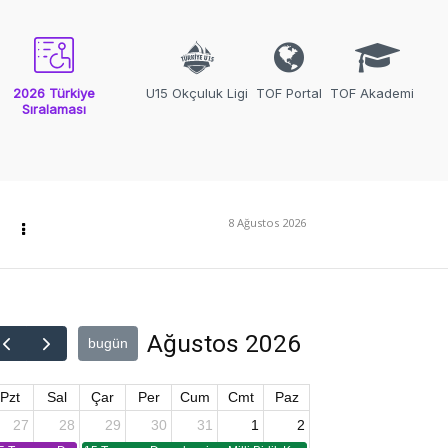
2026 Türkiye
U15 Okçuluk Ligi
TOF Portal
TOF Akademi
Sıralaması
8 Ağustos 2026
Ağustos 2026
bugün
Pzt
Sal
Çar
Per
Cum
Cmt
Paz
27
28
29
30
31
1
2