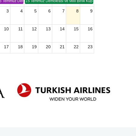
5 Temmuz Demokrasi ve Birlik Kupası (TSP -2)
15 Temmuz Demokrasi ve Milli Birlik Kupası 2. Ayak (TSP 2)
3
4
5
6
7
8
9
10
11
12
13
14
15
16
17
18
19
20
21
22
23
24
25
26
27
28
29
30
2026 U15 & U13 Açık Hava Türkiye Şampiyonası
31
1
2
3
4
5
6