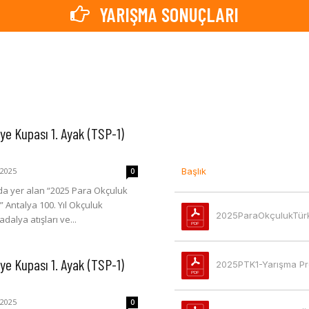
YARIŞMA SONUÇLARI
e Kupası 1. Ayak (TSP-1)
 2025
Başlık
0
zda yer alan “2025 Para Okçuluk
” Antalya 100. Yıl Okçuluk
alya atışları ve...
e Kupası 1. Ayak (TSP-1)
2025PTK1-Yarışma Pr
 2025
0