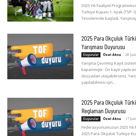
2025 Yılı Faaliyet Programımı
Türkiye Kupası 1. Ayak (TSP-1)
Tesislerinde başladı. Yarışmay
2025 Para Okçuluk Türki
Yarışması Duyurusu
Özal Aksu
-
28 Şub
Duyurular
Yarışma Çevrimiçi Kayıt sistemi
kapanmıştır. Ön kayıt yaptıran
dosyadan ulaşabilirsiniz. Yarı
yapılabilmesi için...
2025 Para Okçuluk Türki
Reglaman Duyurusu
Özal Aksu
-
17 Şub
Duyurular
Federasyonumuzun 2025 Yılı F
2025 Para Okçuluk Türkiye Kup