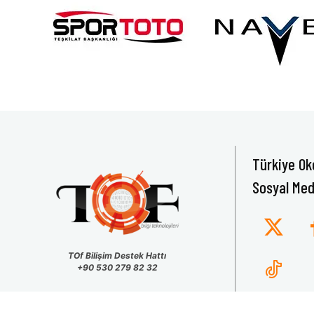
Türkiye Ok
Sosyal Med
TOf Bilişim Destek Hattı
+90 530 279 82 32