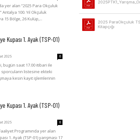
2025PTK1_Yarışma_Ö
zda yer alan “2025 Para Okçuluk
” Antalya 100. Yıl Okçuluk
a 15 Bölge, 26 Kulüp,...
2025 ParaOkçuluk TSP
Kitapçığı
ye Kupası 1. Ayak (TSP-01)
at 2025
0
, bugün saat 17.00 itibari ile
 sporcuların listesine ekteki
şmaya kesin kayıt işlemlerinin
ye Kupası 1. Ayak (TSP-01)
at 2025
0
aaliyet Programında yer alan
ası 1. Ayak (TSP-01) yarışması 17