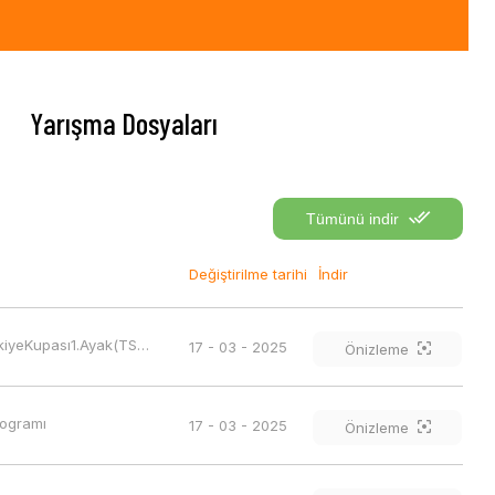
Yarışma Dosyaları
Tümünü indir
Değiştirilme tarihi
İndir
2025ParaOkçulukTürkiyeKupası1.Ayak(TSP1)Reglamanı
17 - 03 - 2025
Önizleme
ogramı
17 - 03 - 2025
Önizleme