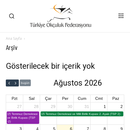
Ana Sayfa
Arşiv
Gösterilecek bir içerik yok
Ağustos 2026
bugün
Pzt
Sal
Çar
Per
Cum
Cmt
Paz
27
28
29
30
31
1
2
15 Temmuz Demokrasi
15 Temmuz Demokrasi ve Milli Birlik Kupası 2. Ayak (TSP 2)
ve Birlik Kupası (TSP
-2)
3
4
5
6
7
8
9