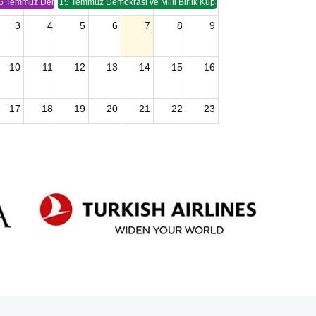
5 Temmuz Demokrasi ve Birlik Kupası (TSP -2)
15 Temmuz Demokrasi ve Milli Birlik Kupası 2. Ayak (TSP 2)
3
4
5
6
7
8
9
10
11
12
13
14
15
16
17
18
19
20
21
22
23
24
25
26
27
28
29
30
2026 U15 & U13 Açık Hava Türkiye Şampiyonası
31
1
2
3
4
5
6