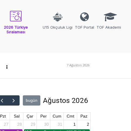
2026 Türkiye
U15 Okçuluk Ligi
TOF Portal
TOF Akademi
Sıralaması
7 Ağustos 2026
Ağustos 2026
bugün
Pzt
Sal
Çar
Per
Cum
Cmt
Paz
27
28
29
30
31
1
2