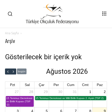
Ana Sayfa
Arşiv
Gösterilecek bir içerik yok
Ağustos 2026
bugün
Pzt
Sal
Çar
Per
Cum
Cmt
Paz
27
28
29
30
31
1
2
15 Temmuz Demokrasi
15 Temmuz Demokrasi ve Milli Birlik Kupası 2. Ayak (TSP 2)
ve Birlik Kupası (TSP
-2)
3
4
5
6
7
8
9