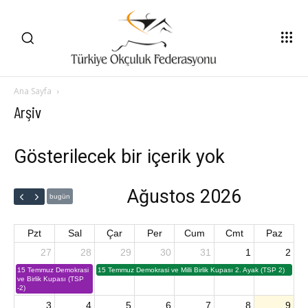
Ana Sayfa
Arşiv
Gösterilecek bir içerik yok
Ağustos 2026
bugün
Pzt
Sal
Çar
Per
Cum
Cmt
Paz
27
28
29
30
31
1
2
15 Temmuz Demokrasi
15 Temmuz Demokrasi ve Milli Birlik Kupası 2. Ayak (TSP 2)
ve Birlik Kupası (TSP
-2)
3
4
5
6
7
8
9