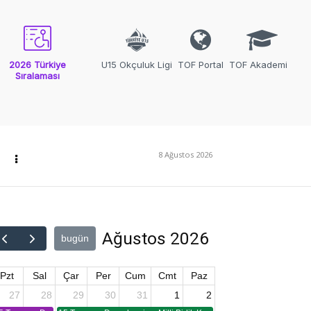
2026 Türkiye
U15 Okçuluk Ligi
TOF Portal
TOF Akademi
Sıralaması
8 Ağustos 2026
Ağustos 2026
bugün
Pzt
Sal
Çar
Per
Cum
Cmt
Paz
27
28
29
30
31
1
2