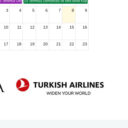
5 Temmuz Demokrasi ve Birlik Kupası (TSP -2)
15 Temmuz Demokrasi ve Milli Birlik Kupası 2. Ayak (TSP 2)
3
4
5
6
7
8
9
10
11
12
13
14
15
16
17
18
19
20
21
22
23
24
25
26
27
28
29
30
2026 U15 & U13 Açık Hava Türkiye Şampiyonası
31
1
2
3
4
5
6