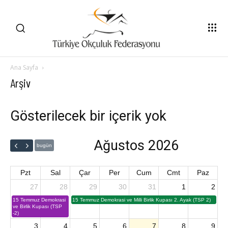
Ana Sayfa
Arşiv
Gösterilecek bir içerik yok
Ağustos 2026
bugün
Pzt
Sal
Çar
Per
Cum
Cmt
Paz
27
28
29
30
31
1
2
15 Temmuz Demokrasi
15 Temmuz Demokrasi ve Milli Birlik Kupası 2. Ayak (TSP 2)
ve Birlik Kupası (TSP
-2)
3
4
5
6
7
8
9