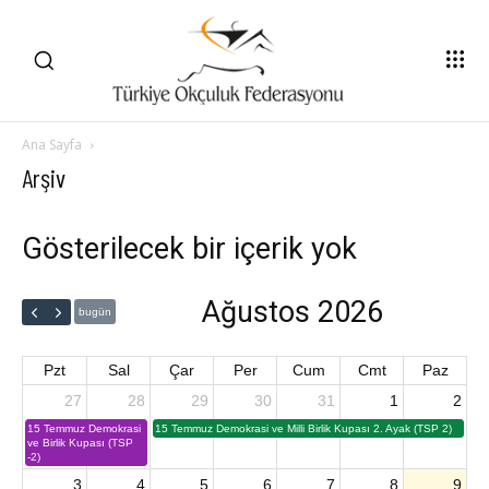
Ana Sayfa
Arşiv
Gösterilecek bir içerik yok
Ağustos 2026
bugün
Pzt
Sal
Çar
Per
Cum
Cmt
Paz
27
28
29
30
31
1
2
15 Temmuz Demokrasi
15 Temmuz Demokrasi ve Milli Birlik Kupası 2. Ayak (TSP 2)
ve Birlik Kupası (TSP
-2)
3
4
5
6
7
8
9