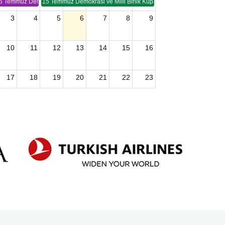
5 Temmuz Demokrasi ve Birlik Kupası (TSP -2)
15 Temmuz Demokrasi ve Milli Birlik Kupası 2. Ayak (TSP 2)
3
4
5
6
7
8
9
10
11
12
13
14
15
16
17
18
19
20
21
22
23
24
25
26
27
28
29
30
2026 U15 & U13 Açık Hava Türkiye Şampiyonası
31
1
2
3
4
5
6