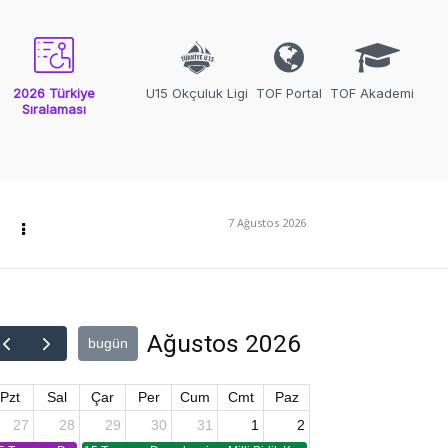
2026 Türkiye
U15 Okçuluk Ligi
TOF Portal
TOF Akademi
Sıralaması
7 Ağustos 2026
Ağustos 2026
bugün
Pzt
Sal
Çar
Per
Cum
Cmt
Paz
27
28
29
30
31
1
2