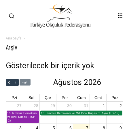
Ana Sayfa
Arşiv
Gösterilecek bir içerik yok
Ağustos 2026
bugün
Pzt
Sal
Çar
Per
Cum
Cmt
Paz
27
28
29
30
31
1
2
15 Temmuz Demokrasi
15 Temmuz Demokrasi ve Milli Birlik Kupası 2. Ayak (TSP 2)
ve Birlik Kupası (TSP
-2)
3
4
5
6
7
8
9