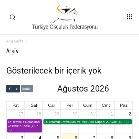
Ana Sayfa
Arşiv
Gösterilecek bir içerik yok
Ağustos 2026
bugün
Pzt
Sal
Çar
Per
Cum
Cmt
Paz
27
28
29
30
31
1
2
15 Temmuz Demokrasi
15 Temmuz Demokrasi ve Milli Birlik Kupası 2. Ayak (TSP 2)
ve Birlik Kupası (TSP
-2)
3
4
5
6
7
8
9