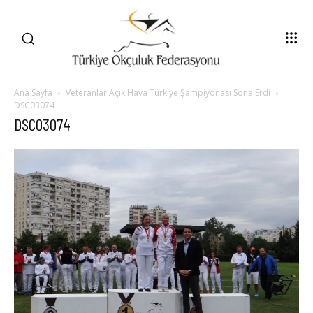
Ana Sayfa
Veteranlar Açık Hava Türkiye Şampiyonası Sona Erdi
DSC03074
DSC03074