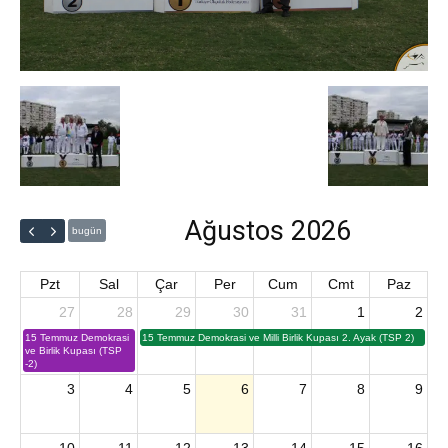
Ağustos 2026
bugün
Pzt
Sal
Çar
Per
Cum
Cmt
Paz
27
28
29
30
31
1
2
15 Temmuz Demokrasi
15 Temmuz Demokrasi ve Milli Birlik Kupası 2. Ayak (TSP 2)
ve Birlik Kupası (TSP
-2)
3
4
5
6
7
8
9
10
11
12
13
14
15
16