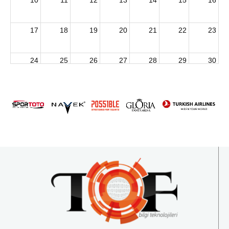
17
18
19
20
21
22
23
24
25
26
27
28
29
30
2026 U15 & U13 Açık Hava Türkiye Şampiyonası
31
1
2
3
4
5
6