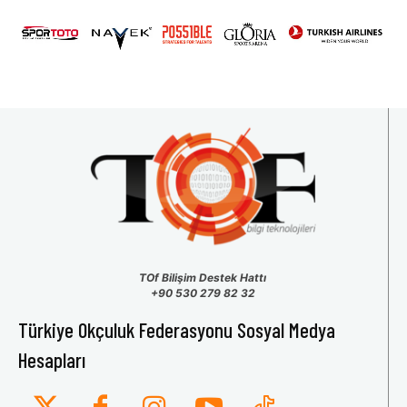
31
1
2
3
4
5
6
TOf Bilişim Destek Hattı
+90 530 279 82 32
Türkiye Okçuluk Federasyonu Sosyal Medya
Hesapları