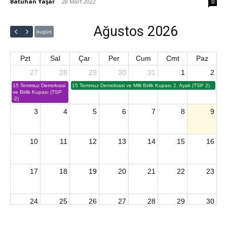
Batuhan Yaşar
-
28 Mart 2022
0
Ağustos 2026
bugün
Pzt
Sal
Çar
Per
Cum
Cmt
Paz
27
28
29
30
31
1
2
15 Temmuz Demokrasi
15 Temmuz Demokrasi ve Milli Birlik Kupası 2. Ayak (TSP 2)
ve Birlik Kupası (TSP
-2)
3
4
5
6
7
8
9
10
11
12
13
14
15
16
17
18
19
20
21
22
23
24
25
26
27
28
29
30
2026 U15 & U13 Açık Hava Türkiye Şampiyonası