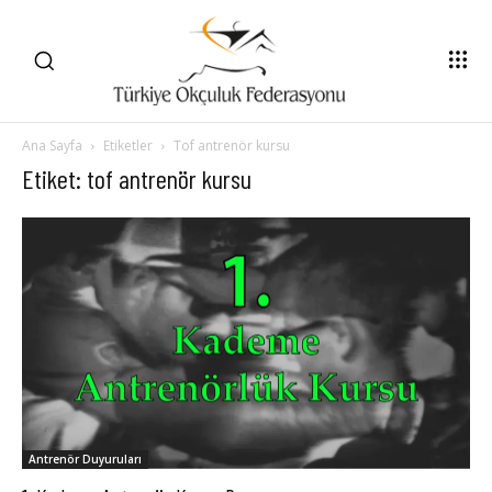
Ana Sayfa
Etiketler
Tof antrenör kursu
Etiket: tof antrenör kursu
Antrenör Duyuruları