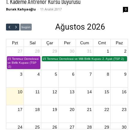
1. Kademe Antrenör Kursu Duyurusu
Burak Kahyaoğlu
-
11 Aralık 2017
0
Ağustos 2026
bugün
Pzt
Sal
Çar
Per
Cum
Cmt
Paz
27
28
29
30
31
1
2
15 Temmuz Demokrasi
15 Temmuz Demokrasi ve Milli Birlik Kupası 2. Ayak (TSP 2)
ve Birlik Kupası (TSP
-2)
3
4
5
6
7
8
9
10
11
12
13
14
15
16
17
18
19
20
21
22
23
24
25
26
27
28
29
30