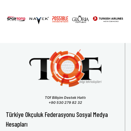
2026 U15 & U13 Açık Hava Türkiye Şampiyonası
31
1
2
3
4
5
6
TOf Bilişim Destek Hattı
+90 530 279 82 32
Türkiye Okçuluk Federasyonu Sosyal Medya
Hesapları