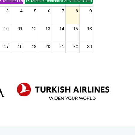
5 Temmuz Demokrasi ve Birlik Kupası (TSP -2)
15 Temmuz Demokrasi ve Milli Birlik Kupası 2. Ayak (TSP 2)
3
4
5
6
7
8
9
10
11
12
13
14
15
16
17
18
19
20
21
22
23
24
25
26
27
28
29
30
2026 U15 & U13 Açık Hava Türkiye Şampiyonası
31
1
2
3
4
5
6