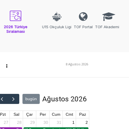
2026 Türkiye
U15 Okçuluk Ligi
TOF Portal
TOF Akademi
Sıralaması
8 Ağustos 2026
Ağustos 2026
bugün
Pzt
Sal
Çar
Per
Cum
Cmt
Paz
27
28
29
30
31
1
2