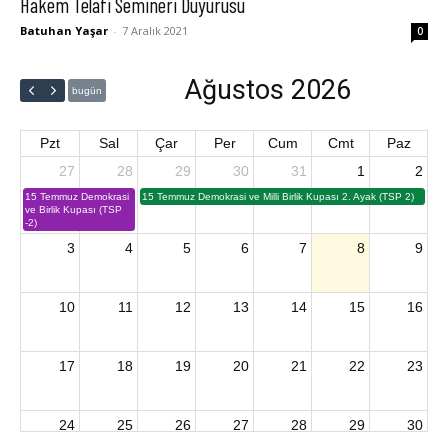
Hakem Telafi Semineri Duyurusu
Batuhan Yaşar
-
7 Aralık 2021
0
Ağustos 2026
bugün
Pzt
Sal
Çar
Per
Cum
Cmt
Paz
27
28
29
30
31
1
2
15 Temmuz Demokrasi
15 Temmuz Demokrasi ve Milli Birlik Kupası 2. Ayak (TSP 2)
ve Birlik Kupası (TSP
-2)
3
4
5
6
7
8
9
10
11
12
13
14
15
16
17
18
19
20
21
22
23
24
25
26
27
28
29
30