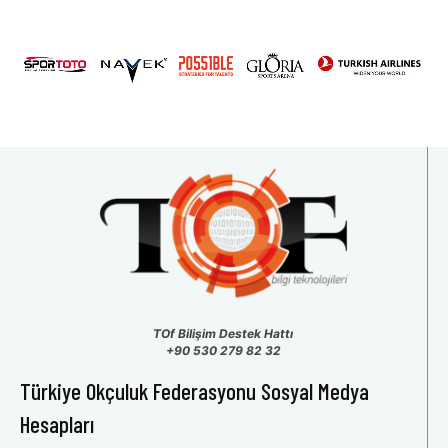
2026 U15 & U13 Açık Hava Türkiye Şampiyonası
31
1
2
3
4
5
6
TOf Bilişim Destek Hattı
+90 530 279 82 32
Türkiye Okçuluk Federasyonu Sosyal Medya
Hesapları