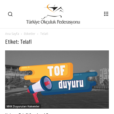
Ana Sayfa
Etiketler
Telafi
Etiket: Telafi
MHK Duyuruları Hakemler