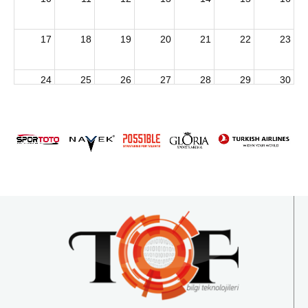
17
18
19
20
21
22
23
24
25
26
27
28
29
30
2026 U15 & U13 Açık Hava Türkiye Şampiyonası
31
1
2
3
4
5
6