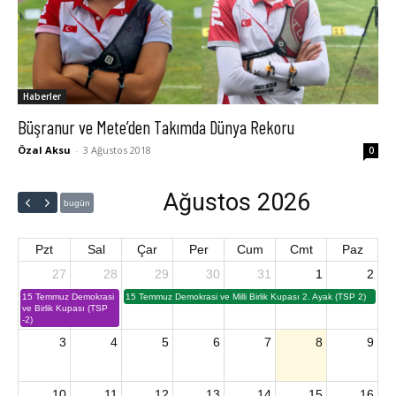
Haberler
Büşranur ve Mete’den Takımda Dünya Rekoru
Özal Aksu
-
3 Ağustos 2018
0
Ağustos 2026
bugün
Pzt
Sal
Çar
Per
Cum
Cmt
Paz
27
28
29
30
31
1
2
15 Temmuz Demokrasi
15 Temmuz Demokrasi ve Milli Birlik Kupası 2. Ayak (TSP 2)
ve Birlik Kupası (TSP
-2)
3
4
5
6
7
8
9
10
11
12
13
14
15
16