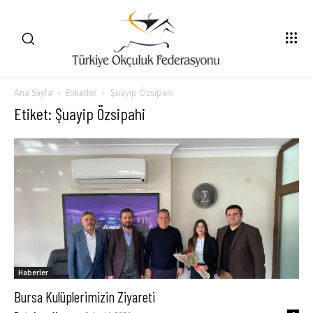
Ana Sayfa
Etiketler
Şuayip Özsipahi
Etiket: Şuayip Özsipahi
Haberler
Bursa Kulüplerimizin Ziyareti