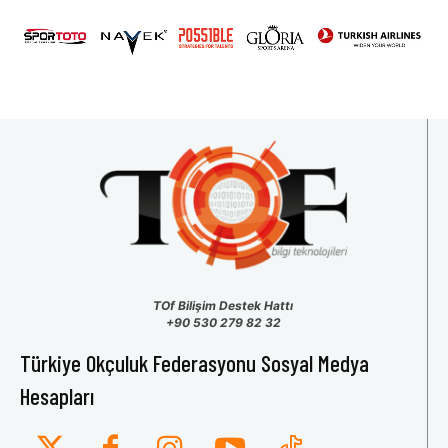
31
1
2
3
4
5
6
TOf Bilişim Destek Hattı
+90 530 279 82 32
Türkiye Okçuluk Federasyonu Sosyal Medya
Hesapları