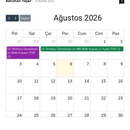
Batuhan Yaşar
-
9 Aralık 2021
0
Ağustos 2026
bugün
Pzt
Sal
Çar
Per
Cum
Cmt
Paz
27
28
29
30
31
1
2
15 Temmuz Demokrasi
15 Temmuz Demokrasi ve Milli Birlik Kupası 2. Ayak (TSP 2)
ve Birlik Kupası (TSP
-2)
3
4
5
6
7
8
9
10
11
12
13
14
15
16
17
18
19
20
21
22
23
24
25
26
27
28
29
30
2026 U15 & U13 Açık Hava Türkiye Şampiyonası