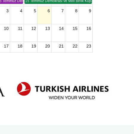
5 Temmuz Demokrasi ve Birlik Kupası (TSP -2)
15 Temmuz Demokrasi ve Milli Birlik Kupası 2. Ayak (TSP 2)
3
4
5
6
7
8
9
10
11
12
13
14
15
16
17
18
19
20
21
22
23
24
25
26
27
28
29
30
2026 U15 & U13 Açık Hava Türkiye Şampiyonası
31
1
2
3
4
5
6