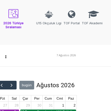
2026 Türkiye
U15 Okçuluk Ligi
TOF Portal
TOF Akademi
Sıralaması
7 Ağustos 2026
Ağustos 2026
bugün
Pzt
Sal
Çar
Per
Cum
Cmt
Paz
27
28
29
30
31
1
2