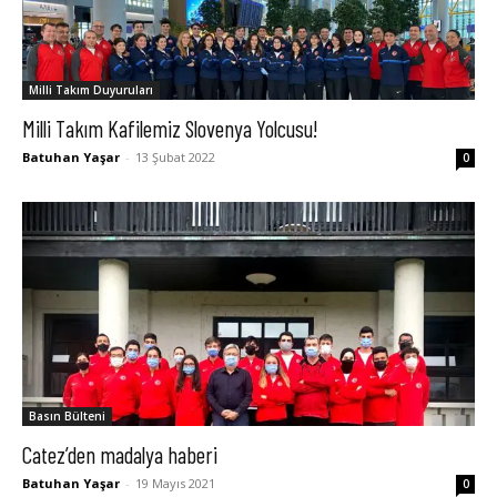
Milli Takım Duyuruları
Milli Takım Kafilemiz Slovenya Yolcusu!
Batuhan Yaşar
-
13 Şubat 2022
0
Basın Bülteni
Catez’den madalya haberi
Batuhan Yaşar
-
19 Mayıs 2021
0