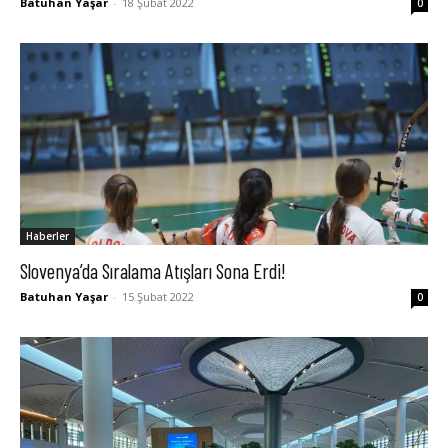
Batuhan Yaşar
-
18 Şubat 2022
0
Haberler
Slovenya’da Sıralama Atışları Sona Erdi!
Batuhan Yaşar
-
15 Şubat 2022
0