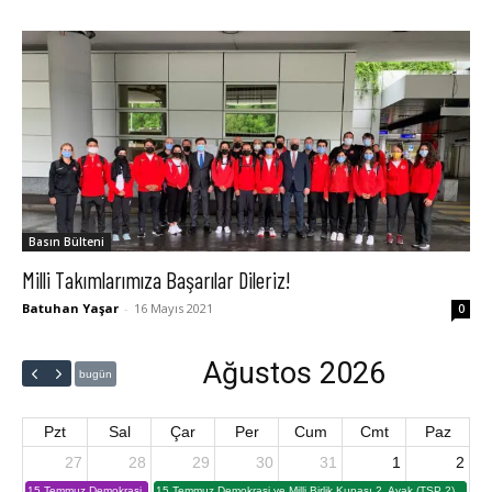
Basın Bülteni
Milli Takımlarımıza Başarılar Dileriz!
Batuhan Yaşar
-
16 Mayıs 2021
0
Ağustos 2026
bugün
Pzt
Sal
Çar
Per
Cum
Cmt
Paz
27
28
29
30
31
1
2
15 Temmuz Demokrasi
15 Temmuz Demokrasi ve Milli Birlik Kupası 2. Ayak (TSP 2)