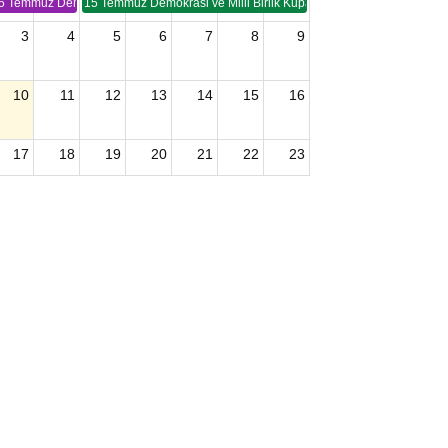
5 Temmuz Demokrasi ve Birlik Kupası (TSP -2)
15 Temmuz Demokrasi ve Milli Birlik Kupası 2. Ayak (TSP 2)
3
4
5
6
7
8
9
10
11
12
13
14
15
16
17
18
19
20
21
22
23
24
25
26
27
28
29
30
2026 U15 & U13 Açık Hava Türkiye Şampiyonası
31
1
2
3
4
5
6