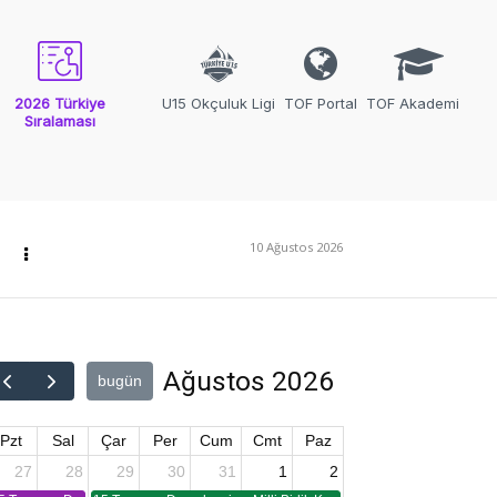
2026 Türkiye
U15 Okçuluk Ligi
TOF Portal
TOF Akademi
Sıralaması
10 Ağustos 2026
Ağustos 2026
bugün
Pzt
Sal
Çar
Per
Cum
Cmt
Paz
27
28
29
30
31
1
2