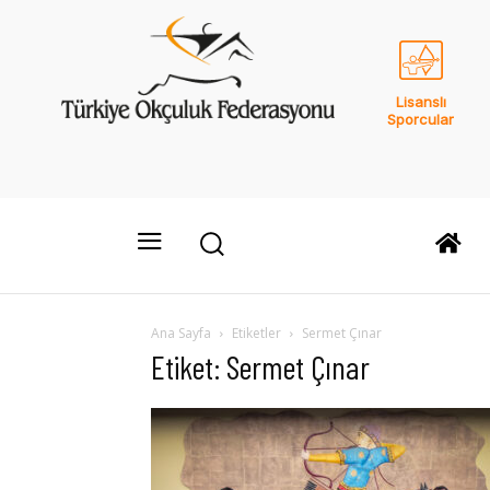
Lisanslı
Sporcular
Ana Sayfa
Etiketler
Sermet Çınar
Etiket: Sermet Çınar