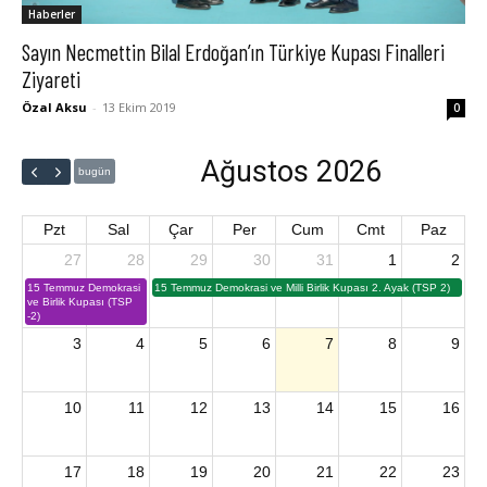
Haberler
Sayın Necmettin Bilal Erdoğan’ın Türkiye Kupası Finalleri
Ziyareti
Özal Aksu
-
13 Ekim 2019
0
Ağustos 2026
bugün
Pzt
Sal
Çar
Per
Cum
Cmt
Paz
27
28
29
30
31
1
2
15 Temmuz Demokrasi
15 Temmuz Demokrasi ve Milli Birlik Kupası 2. Ayak (TSP 2)
ve Birlik Kupası (TSP
-2)
3
4
5
6
7
8
9
10
11
12
13
14
15
16
17
18
19
20
21
22
23