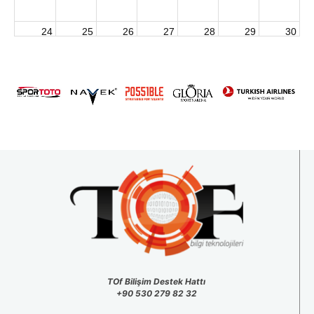
24
25
26
27
28
29
30
2026 U15 & U13 Açık Hava Türkiye Şampiyonası
31
1
2
3
4
5
6
TOf Bilişim Destek Hattı
+90 530 279 82 32