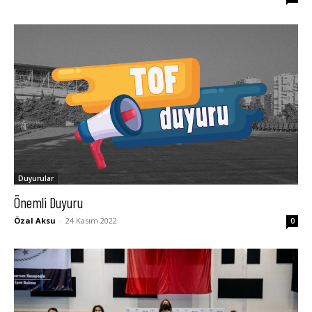
Duyurular
Önemli Duyuru
Özal Aksu
-
24 Kasım 2022
0