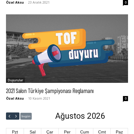
Özal Aksu
-
23 Aralık 2021
0
Duyurular
2021 Salon Türkiye Şampiyonası Reglamanı
Özal Aksu
-
10 Kasım 2021
0
Ağustos 2026
bugün
Pzt
Sal
Çar
Per
Cum
Cmt
Paz