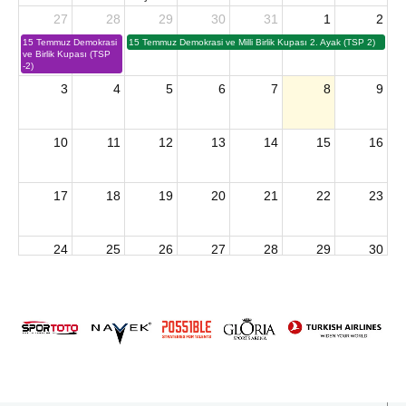
27
28
29
30
31
1
2
15 Temmuz Demokrasi
15 Temmuz Demokrasi ve Milli Birlik Kupası 2. Ayak (TSP 2)
ve Birlik Kupası (TSP
-2)
3
4
5
6
7
8
9
10
11
12
13
14
15
16
17
18
19
20
21
22
23
24
25
26
27
28
29
30
2026 U15 & U13 Açık Hava Türkiye Şampiyonası
31
1
2
3
4
5
6