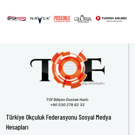
31
1
2
3
4
5
6
TOf Bilişim Destek Hattı
+90 530 279 82 32
Türkiye Okçuluk Federasyonu Sosyal Medya
Hesapları