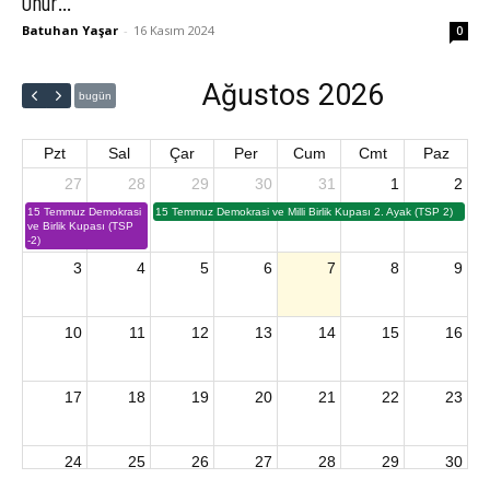
Onur...
Batuhan Yaşar
-
16 Kasım 2024
0
Ağustos 2026
bugün
Pzt
Sal
Çar
Per
Cum
Cmt
Paz
27
28
29
30
31
1
2
15 Temmuz Demokrasi
15 Temmuz Demokrasi ve Milli Birlik Kupası 2. Ayak (TSP 2)
ve Birlik Kupası (TSP
-2)
3
4
5
6
7
8
9
10
11
12
13
14
15
16
17
18
19
20
21
22
23
24
25
26
27
28
29
30
2026 U15 & U13 Açık Hava Türkiye Şampiyonası