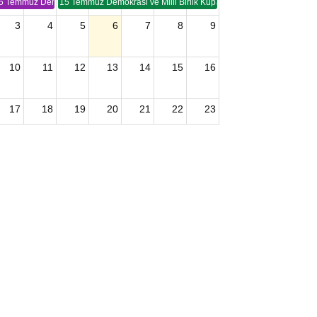
5 Temmuz Demokrasi ve Birlik Kupası (TSP -2)
15 Temmuz Demokrasi ve Milli Birlik Kupası 2. Ayak (TSP 2)
3
4
5
6
7
8
9
10
11
12
13
14
15
16
17
18
19
20
21
22
23
24
25
26
27
28
29
30
2026 U15 & U13 Açık Hava Türkiye Şampiyonası
31
1
2
3
4
5
6