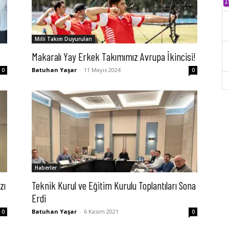
1
Milli Takım Duyuruları
Makaralı Yay Erkek Takımımız Avrupa İkincisi!
Batuhan Yaşar
-
11 Mayıs 2024
0
0
Haberler
zı
Teknik Kurul ve Eğitim Kurulu Toplantıları Sona
Erdi
Batuhan Yaşar
-
6 Kasım 2021
0
0