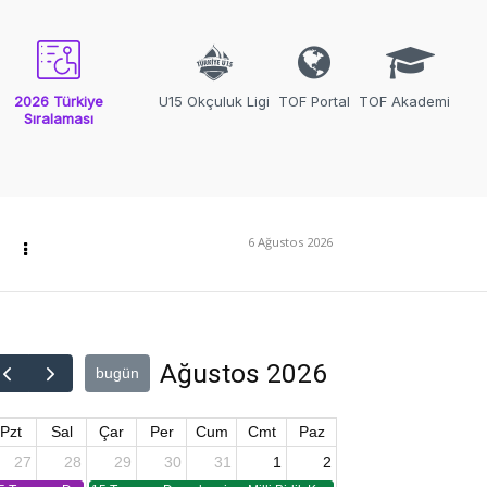
2026 Türkiye
U15 Okçuluk Ligi
TOF Portal
TOF Akademi
Sıralaması
6 Ağustos 2026
Ağustos 2026
bugün
Pzt
Sal
Çar
Per
Cum
Cmt
Paz
27
28
29
30
31
1
2