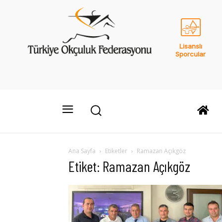
Lisanslı
Sporcular
Ana Sayfa
Etiketler
Ramazan Açıkgöz
Etiket: Ramazan Açıkgöz