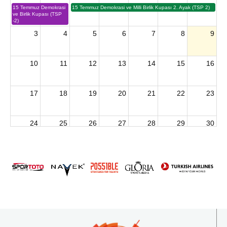
15 Temmuz Demokrasi
15 Temmuz Demokrasi ve Milli Birlik Kupası 2. Ayak (TSP 2)
ve Birlik Kupası (TSP
-2)
3
4
5
6
7
8
9
10
11
12
13
14
15
16
17
18
19
20
21
22
23
24
25
26
27
28
29
30
2026 U15 & U13 Açık Hava Türkiye Şampiyonası
31
1
2
3
4
5
6