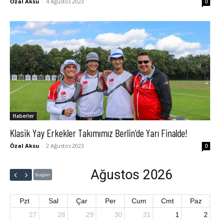
Özal Aksu
-
4 Ağustos 2023
0
Haberler
Klasik Yay Erkekler Takımımız Berlin’de Yarı Finalde!
Özal Aksu
-
2 Ağustos 2023
0
Ağustos 2026
bugün
Pzt
Sal
Çar
Per
Cum
Cmt
Paz
27
28
29
30
31
1
2