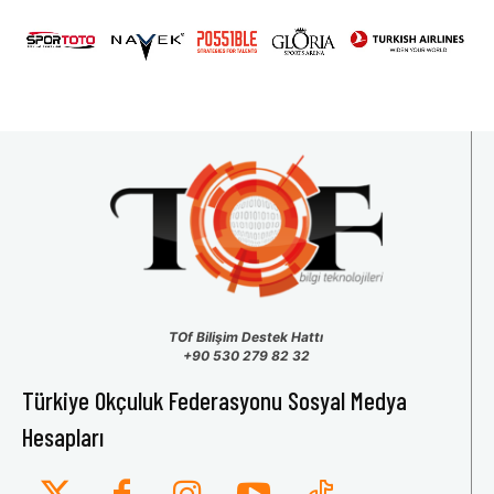
31
1
2
3
4
5
6
TOf Bilişim Destek Hattı
+90 530 279 82 32
Türkiye Okçuluk Federasyonu Sosyal Medya
Hesapları