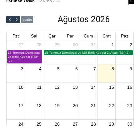
Batuhan Yaşar
-
12 Nisan 2022
0
Ağustos 2026
bugün
Pzt
Sal
Çar
Per
Cum
Cmt
Paz
27
28
29
30
31
1
2
15 Temmuz Demokrasi
15 Temmuz Demokrasi ve Milli Birlik Kupası 2. Ayak (TSP 2)
ve Birlik Kupası (TSP
-2)
3
4
5
6
7
8
9
10
11
12
13
14
15
16
17
18
19
20
21
22
23
24
25
26
27
28
29
30
2026 U15 & U13 Açık Hava Türkiye Şampiyonası