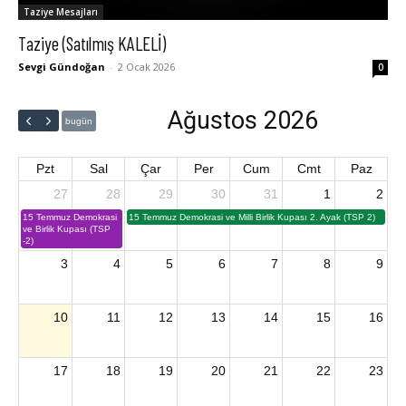
Taziye Mesajları
Taziye (Satılmış KALELİ)
Sevgi Gündoğan
-
2 Ocak 2026
0
Ağustos 2026
bugün
Pzt
Sal
Çar
Per
Cum
Cmt
Paz
27
28
29
30
31
1
2
15 Temmuz Demokrasi
15 Temmuz Demokrasi ve Milli Birlik Kupası 2. Ayak (TSP 2)
ve Birlik Kupası (TSP
-2)
3
4
5
6
7
8
9
10
11
12
13
14
15
16
17
18
19
20
21
22
23