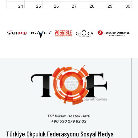
24
25
26
27
28
29
30
2026 U15 & U13 Açık Hava Türkiye Şampiyonası
31
1
2
3
4
5
6
TOf Bilişim Destek Hattı
+90 530 279 82 32
Türkiye Okçuluk Federasyonu Sosyal Medya