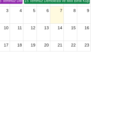
5 Temmuz Demokrasi ve Birlik Kupası (TSP -2)
15 Temmuz Demokrasi ve Milli Birlik Kupası 2. Ayak (TSP 2)
3
4
5
6
7
8
9
10
11
12
13
14
15
16
17
18
19
20
21
22
23
24
25
26
27
28
29
30
2026 U15 & U13 Açık Hava Türkiye Şampiyonası
31
1
2
3
4
5
6