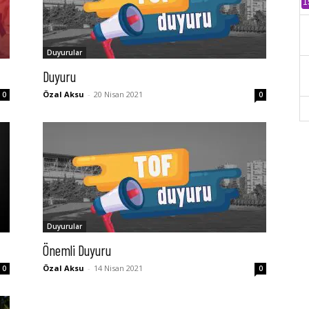
1
Duyurular
Duyuru
Özal Aksu
-
20 Nisan 2021
0
0
Duyurular
Önemli Duyuru
Özal Aksu
-
14 Nisan 2021
0
0