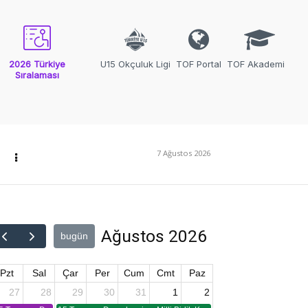
2026 Türkiye
U15 Okçuluk Ligi
TOF Portal
TOF Akademi
Sıralaması
7 Ağustos 2026
Ağustos 2026
bugün
Pzt
Sal
Çar
Per
Cum
Cmt
Paz
27
28
29
30
31
1
2