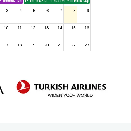
5 Temmuz Demokrasi ve Birlik Kupası (TSP -2)
15 Temmuz Demokrasi ve Milli Birlik Kupası 2. Ayak (TSP 2)
3
4
5
6
7
8
9
10
11
12
13
14
15
16
17
18
19
20
21
22
23
24
25
26
27
28
29
30
2026 U15 & U13 Açık Hava Türkiye Şampiyonası
31
1
2
3
4
5
6