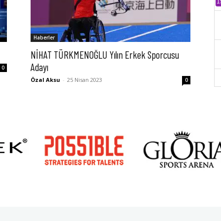
1
Haberler
NİHAT TÜRKMENOĞLU Yılın Erkek Sporcusu
Adayı
0
Özal Aksu
-
25 Nisan 2023
0