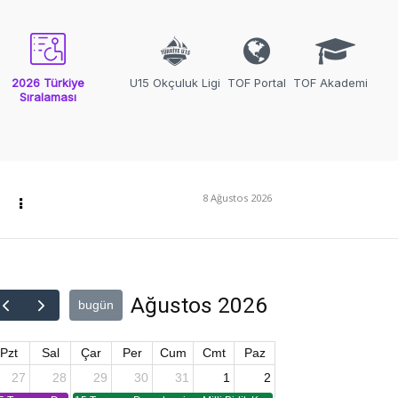
2026 Türkiye
U15 Okçuluk Ligi
TOF Portal
TOF Akademi
Sıralaması
8 Ağustos 2026
Ağustos 2026
bugün
Pzt
Sal
Çar
Per
Cum
Cmt
Paz
27
28
29
30
31
1
2